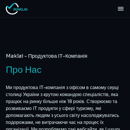
Ми активно підтримуємо Україну та допомагаємо Збройним силам України
Maklai - Продуктова ІТ-Компанія
Про Нас
Ми продуктова IT-компанія з офісом в самому серці
столиці України з крутою командою спеціалістів, яка
працює на ринку більше ніж 18 років. Створюємо та
розвиваємо IT продукти у сфері туризму, які
допомагають людям з усього світу насолоджуватись
подорожами, не витрачаючи час на процес їх
організації. Ми розробляємо такі вебсайти, як Luxury