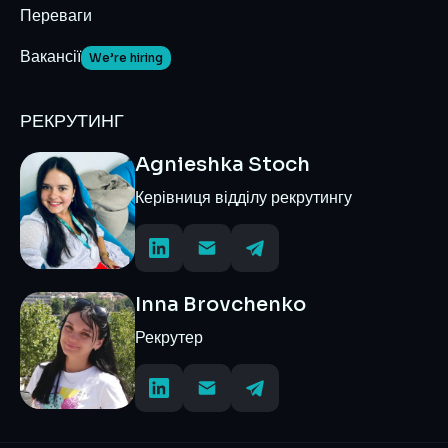
Переваги
Вакансії
We’re hiring
РЕКРУТИНГ
Agnieshka Stoch
Керівниця відділу рекрутингу
Inna Brovchenko
Рекрутер