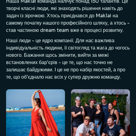
Наша Maklai команда налічує понад 150 талантів. Це
творчі класні люди, які знаходять рішення навіть до
задач із зірочкою. Хтось приєднався до Maklai на
самому початку нашого професійного шляху, а хтось -
став частиною dream team вже в процесі розвитку.
Наші люди - це ядро компанії. Для нас важлива
індивідуальність людини, її світогляд та жага до чогось
нового. Бажання щось змінити, вийти за межі
встановлених бар'єрів - це те, що нас точно не
залишає байдужими. І це не про набір якостей, а про
те, що об'єднало нас всіх у супер дружню команду.