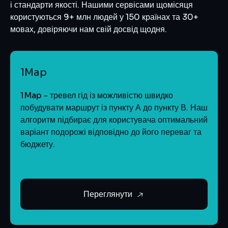
і стандарти якості. Нашими сервісами щомісяця
користуються 9+ млн людей у 150 країнах та 30+
мовах, довіряючи нам свій досвід щодня.
1Map
1Map
- тревел гід із можливістю швидко
побудувати маршрут із пункту А до пункту В. Наш
алгоритм підбирає для користувача оптимальний
варіант подорожі відповідно до його переваг та
бюджету.
Переглянути