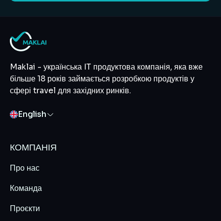
Information
Company
about
description
company
Maklai - українська IT продуктова компанія, яка вже
Maklai
більше 18 років займається розробкою продуктів у
сфері travel для західних ринків.
English
КОМПАНІЯ
Про нас
Команда
Проєкти